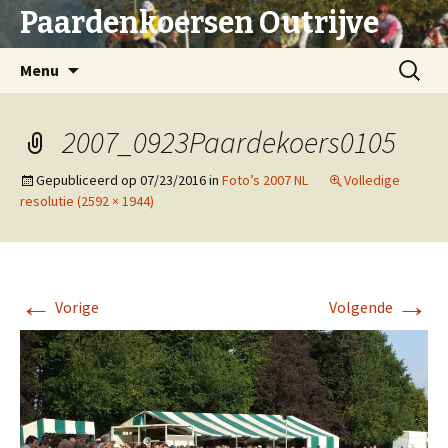
Paardenkoersen Outrijve
Spring
Zoeken
Menu
naar
naar:
inhoud
2007_0923Paardekoers0105
Gepubliceerd op
07/23/2016
in
Foto’s 2007 NL
Volledige
resolutie (2592 × 1944)
←
→
Vorige
Volgende