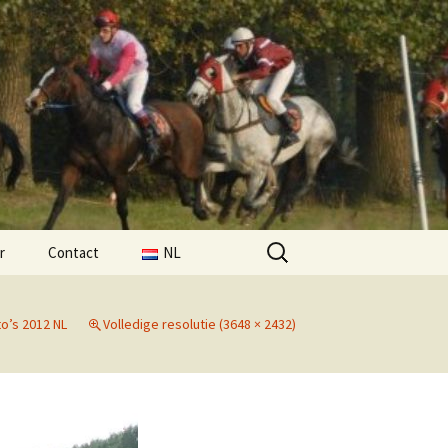
Zoeken
r
Contact
NL
naar:
FR
o’s 2012 NL
Volledige resolutie (3648 × 2432)