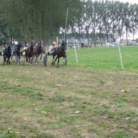
2012
1958-1972
2013
1973-1988
2014
1989-2012
2015
2013-heden
2016
2017
Bar Autryve
2019
Paardenkoersen
2023
2024
2025