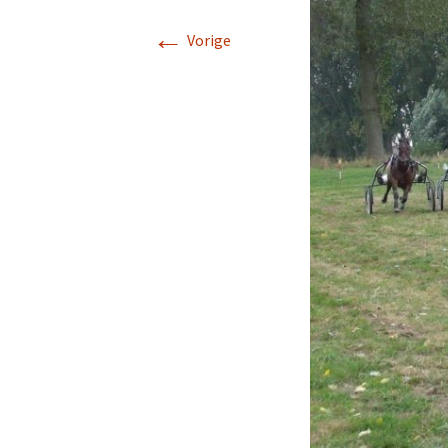
←
Vorige