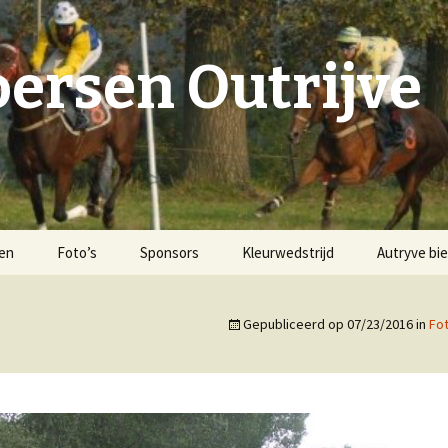
ersen Outrijve
ten
Foto’s
Sponsors
Kleurwedstrijd
Autryve bie
2007
Gepubliceerd op
07/23/2016
in
Fot
Voorgeschiedenis
2008
Hippodroom ‘De Oude
2009
Schelde’ Outrijve
2011
1947-1957