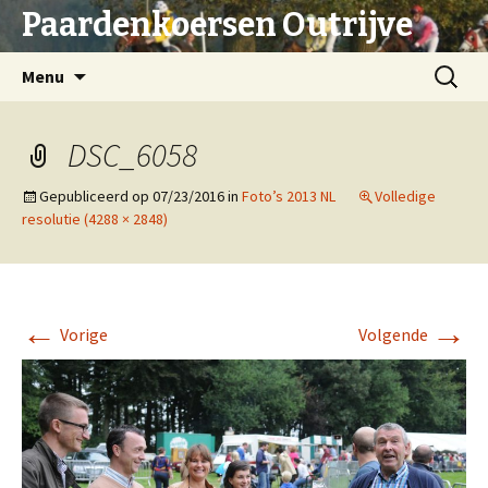
Paardenkoersen Outrijve
Spring
Zoeken
Menu
naar
naar:
inhoud
DSC_6058
Gepubliceerd op
07/23/2016
in
Foto’s 2013 NL
Volledige
resolutie (4288 × 2848)
←
→
Vorige
Volgende