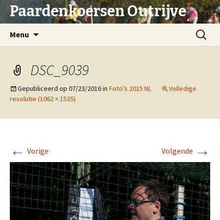
Paardenkoersen Outrijve
Spring
Zoeken
Menu
naar
naar:
inhoud
DSC_9039
Gepubliceerd op
07/23/2016
in
Foto’s 2015 NL
Volledige
resolutie (1062 × 1535)
←
→
Vorige
Volgende