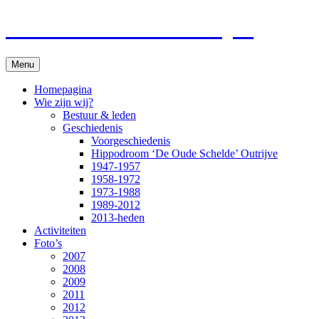
Paardenkoersen Outrijve
Spring
Menu
naar
inhoud
Homepagina
Wie zijn wij?
Bestuur & leden
Geschiedenis
Voorgeschiedenis
Hippodroom ‘De Oude Schelde’ Outrijve
1947-1957
1958-1972
1973-1988
1989-2012
2013-heden
Activiteiten
Foto’s
2007
2008
2009
2011
2012