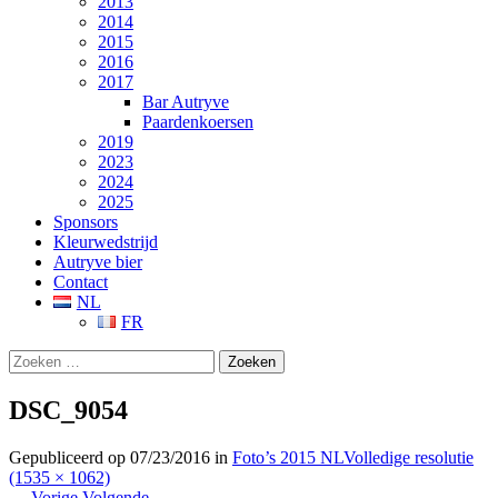
2013
2014
2015
2016
2017
Bar Autryve
Paardenkoersen
2019
2023
2024
2025
Sponsors
Kleurwedstrijd
Autryve bier
Contact
NL
FR
Zoeken
naar:
DSC_9054
Gepubliceerd op
07/23/2016
in
Foto’s 2015 NL
Volledige resolutie
(1535 × 1062)
←
Vorige
Volgende
→