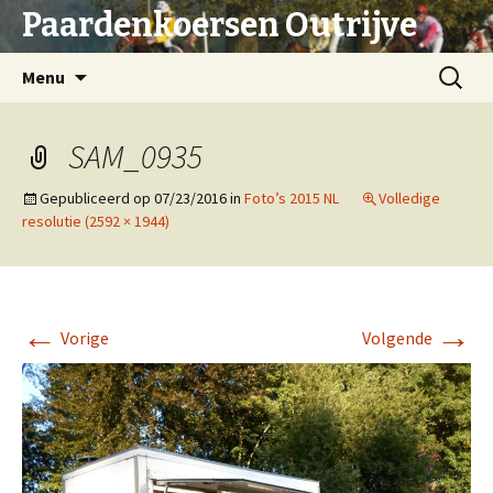
Paardenkoersen Outrijve
Spring
Zoeken
Menu
naar
naar:
inhoud
SAM_0935
Gepubliceerd op
07/23/2016
in
Foto’s 2015 NL
Volledige
resolutie (2592 × 1944)
←
→
Vorige
Volgende