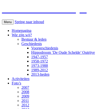
Paardenkoersen Outrijve
Spring naar inhoud
Menu
Homepagina
Wie zijn wij?
Bestuur & leden
Geschiedenis
Voorgeschiedenis
Hippodroom ‘De Oude Schelde’ Outrijve
1947-1957
1958-1972
1973-1988
1989-2012
2013-heden
Activiteiten
Foto’s
2007
2008
2009
2011
2012