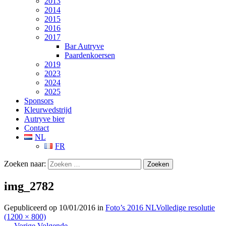
2013
2014
2015
2016
2017
Bar Autryve
Paardenkoersen
2019
2023
2024
2025
Sponsors
Kleurwedstrijd
Autryve bier
Contact
NL
FR
Zoeken naar:
img_2782
Gepubliceerd op
10/01/2016
in
Foto’s 2016 NL
Volledige resolutie
(1200 × 800)
←
Vorige
Volgende
→