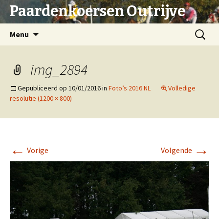
Paardenkoersen Outrijve
Spring
Zoeken
Menu
naar
naar:
inhoud
img_2894
Gepubliceerd op
10/01/2016
in
Foto’s 2016 NL
Volledige
resolutie (1200 × 800)
←
→
Vorige
Volgende