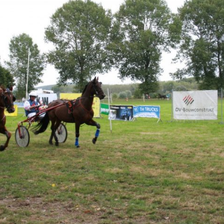
2012
1958-1972
2013
1973-1988
2014
1989-2012
2015
2013-heden
2016
2017
Bar Autryve
2019
Paardenkoersen
2023
2024
2025