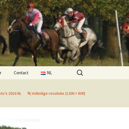
Zoeken
r
Contact
NL
naar:
FR
oto’s 2016 NL
Volledige resolutie (1200 × 800)