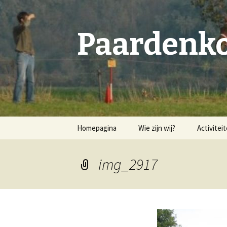
Paardenko
Spring
Homepagina
Wie zijn wij?
Activitei
naar
inhoud
Bestuur & leden
img_2917
Geschiedenis