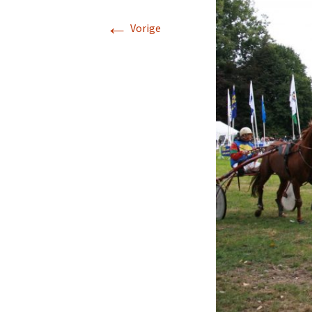
←
Vorige