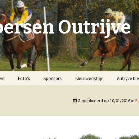
ersen Outrijve
ten
Foto’s
Sponsors
Kleurwedstrijd
Autryve bie
2007
Gepubliceerd op
10/01/2016
in
F
Voorgeschiedenis
2008
Hippodroom ‘De Oude
2009
Schelde’ Outrijve
2011
1947-1957