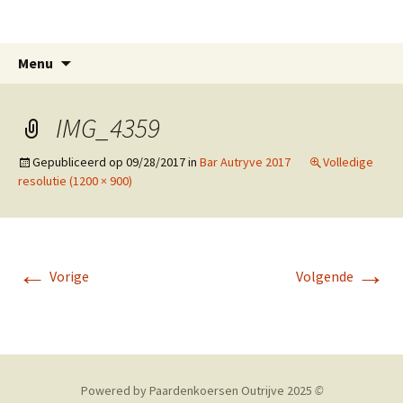
Paardenkoersen Outrijve
Spring
Zoeken
Menu
naar
naar:
inhoud
IMG_4359
Gepubliceerd op
09/28/2017
in
Bar Autryve 2017
Volledige
resolutie (1200 × 900)
←
→
Vorige
Volgende
Powered by Paardenkoersen Outrijve 2025
©