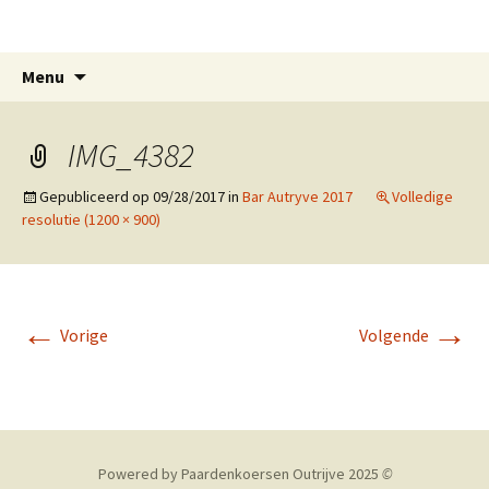
Paardenkoersen Outrijve
Spring
Zoeken
Menu
naar
naar:
inhoud
IMG_4382
Gepubliceerd op
09/28/2017
in
Bar Autryve 2017
Volledige
resolutie (1200 × 900)
←
→
Vorige
Volgende
Powered by Paardenkoersen Outrijve 2025
©