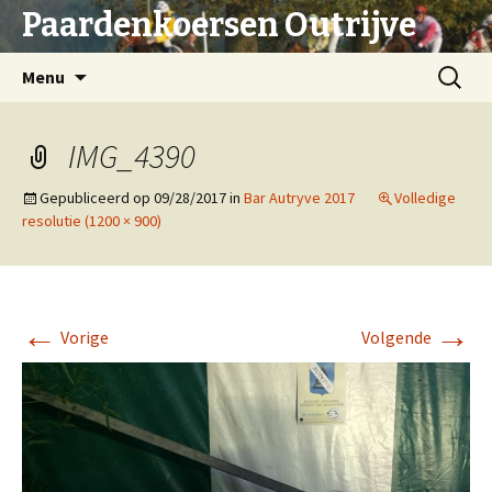
Paardenkoersen Outrijve
Spring
Zoeken
Menu
naar
naar:
inhoud
IMG_4390
Gepubliceerd op
09/28/2017
in
Bar Autryve 2017
Volledige
resolutie (1200 × 900)
←
→
Vorige
Volgende