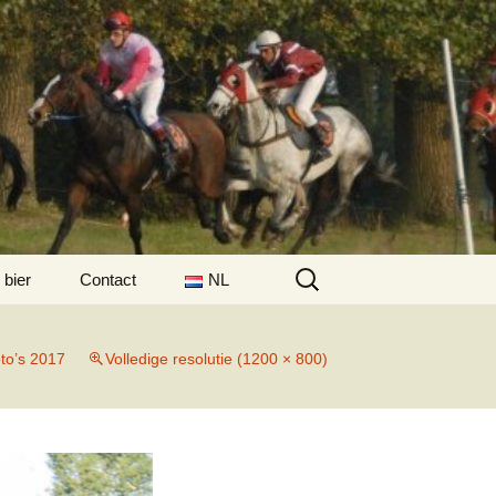
Zoeken
 bier
Contact
NL
naar:
FR
to’s 2017
Volledige resolutie (1200 × 800)