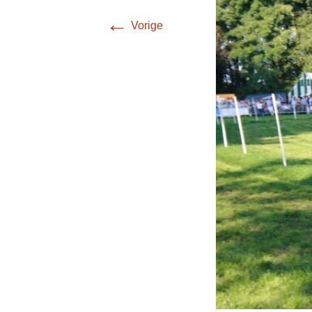
←
Vorige