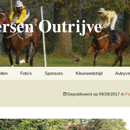
rsen Outrijve
eiten
Foto’s
Sponsors
Kleurwedstrijd
Autryve
2007
Gepubliceerd op
09/28/2017
in
Fo
Voorgeschiedenis
2008
Hippodroom ‘De Oude
2009
Schelde’ Outrijve
2011
1947-1957