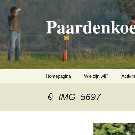
Paardenkoe
Spring
Homepagina
Wie zijn wij?
Activit
naar
inhoud
Bestuur & leden
IMG_5697
Geschiedenis