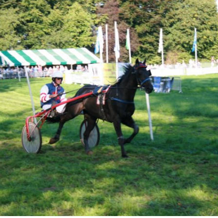
2012
1958-1972
2013
1973-1988
2014
1989-2012
2015
2013-heden
2016
2017
Bar Autryve
2019
Paardenkoersen
2023
2024
2025