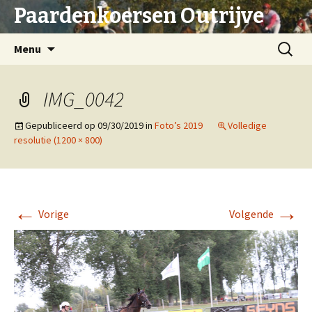
Paardenkoersen Outrijve
Spring
Zoeken
Menu
naar
naar:
inhoud
IMG_0042
Gepubliceerd op
09/30/2019
in
Foto’s 2019
Volledige
resolutie (1200 × 800)
←
→
Vorige
Volgende