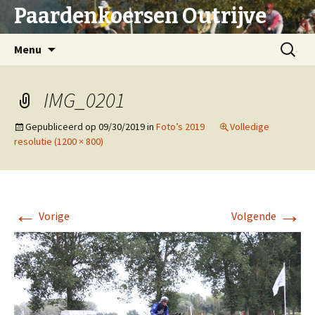
Paardenkoersen Outrijve
Spring
Zoeken
Menu
naar
naar:
inhoud
IMG_0201
Gepubliceerd op
09/30/2019
in
Foto’s 2019
Volledige
resolutie (1200 × 800)
←
→
Vorige
Volgende