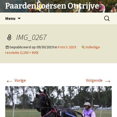
Paardenkoersen Outrijve
Spring
Zoeken
Menu
naar
naar:
inhoud
IMG_0267
Gepubliceerd op
09/30/2019
in
Foto’s 2019
Volledige
resolutie (1200 × 800)
←
→
Vorige
Volgende