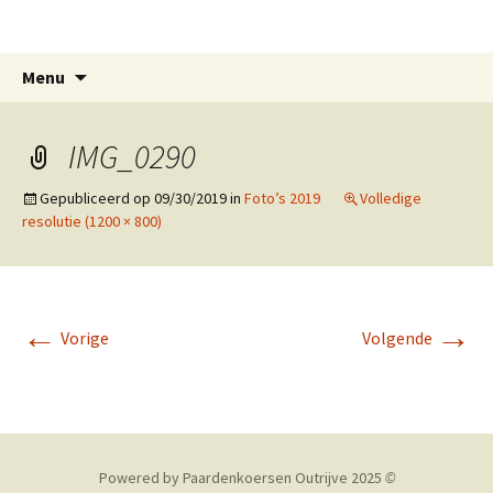
Paardenkoersen Outrijve
Spring
Zoeken
Menu
naar
naar:
inhoud
IMG_0290
Gepubliceerd op
09/30/2019
in
Foto’s 2019
Volledige
resolutie (1200 × 800)
←
→
Vorige
Volgende
Powered by Paardenkoersen Outrijve 2025
©