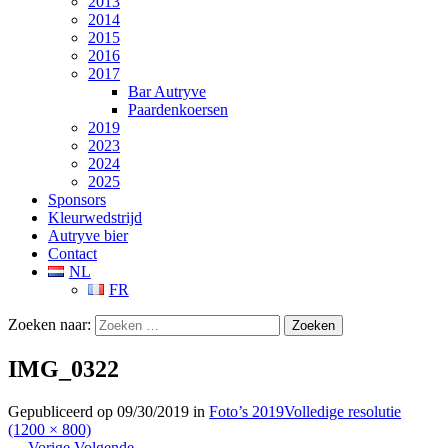
2013
2014
2015
2016
2017
Bar Autryve
Paardenkoersen
2019
2023
2024
2025
Sponsors
Kleurwedstrijd
Autryve bier
Contact
NL
FR
Zoeken naar:
IMG_0322
Gepubliceerd op
09/30/2019
in
Foto’s 2019
Volledige resolutie
(1200 × 800)
←
Vorige
Volgende
→