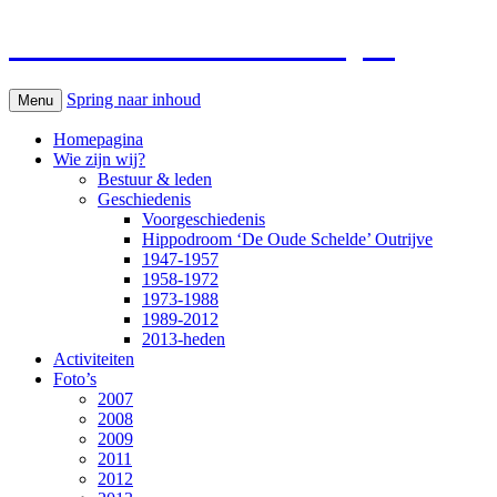
Paardenkoersen Outrijve
Spring naar inhoud
Menu
Homepagina
Wie zijn wij?
Bestuur & leden
Geschiedenis
Voorgeschiedenis
Hippodroom ‘De Oude Schelde’ Outrijve
1947-1957
1958-1972
1973-1988
1989-2012
2013-heden
Activiteiten
Foto’s
2007
2008
2009
2011
2012