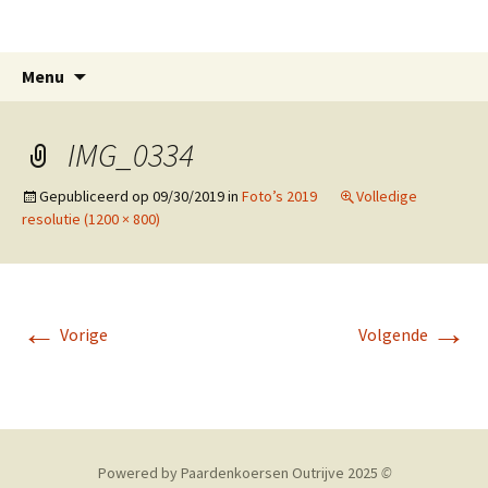
Paardenkoersen Outrijve
Spring
Zoeken
Menu
naar
naar:
inhoud
IMG_0334
Gepubliceerd op
09/30/2019
in
Foto’s 2019
Volledige
resolutie (1200 × 800)
←
→
Vorige
Volgende
Powered by Paardenkoersen Outrijve 2025
©