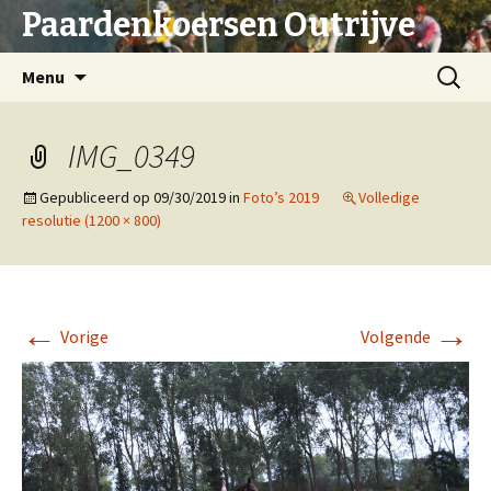
Paardenkoersen Outrijve
Spring
Zoeken
Menu
naar
naar:
inhoud
IMG_0349
Gepubliceerd op
09/30/2019
in
Foto’s 2019
Volledige
resolutie (1200 × 800)
←
→
Vorige
Volgende