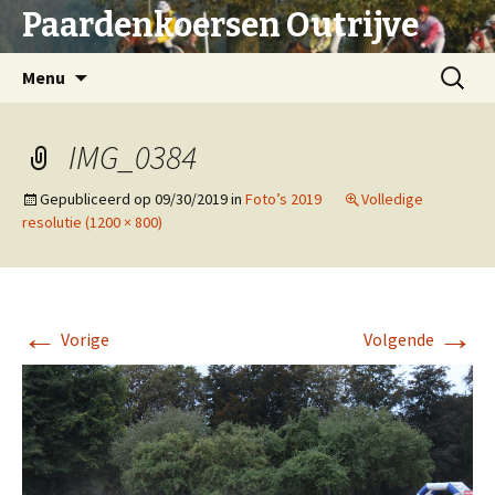
Paardenkoersen Outrijve
Spring
Zoeken
Menu
naar
naar:
inhoud
IMG_0384
Gepubliceerd op
09/30/2019
in
Foto’s 2019
Volledige
resolutie (1200 × 800)
←
→
Vorige
Volgende