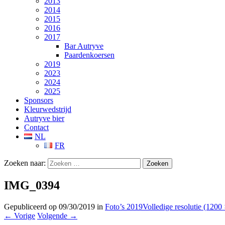
2013
2014
2015
2016
2017
Bar Autryve
Paardenkoersen
2019
2023
2024
2025
Sponsors
Kleurwedstrijd
Autryve bier
Contact
NL
FR
Zoeken naar:
IMG_0394
Gepubliceerd op
09/30/2019
in
Foto’s 2019
Volledige resolutie (1200
←
Vorige
Volgende
→