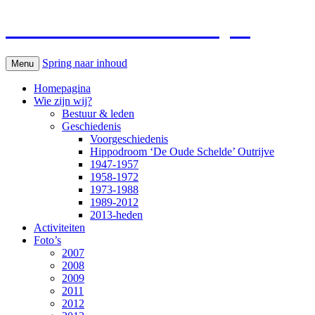
Paardenkoersen Outrijve
Spring naar inhoud
Menu
Homepagina
Wie zijn wij?
Bestuur & leden
Geschiedenis
Voorgeschiedenis
Hippodroom ‘De Oude Schelde’ Outrijve
1947-1957
1958-1972
1973-1988
1989-2012
2013-heden
Activiteiten
Foto’s
2007
2008
2009
2011
2012