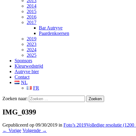
2013
2014
2015
2016
2017
Bar Autryve
Paardenkoersen
2019
2023
2024
2025
Sponsors
Kleurwedstrijd
Autryve bier
Contact
NL
FR
Zoeken naar:
IMG_0399
Gepubliceerd op
09/30/2019
in
Foto’s 2019
Volledige resolutie (1200
←
Vorige
Volgende
→