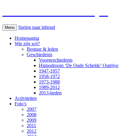
Paardenkoersen Outrijve
Spring naar inhoud
Menu
Homepagina
Wie zijn wij?
Bestuur & leden
Geschiedenis
Voorgeschiedenis
Hippodroom ‘De Oude Schelde’ Outrijve
1947-1957
1958-1972
1973-1988
1989-2012
2013-heden
Activiteiten
Foto’s
2007
2008
2009
2011
2012