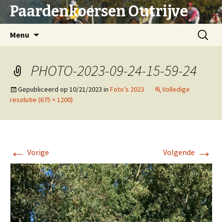
Paardenkoersen Outrijve
Spring
Zoeken
Menu
naar
naar:
inhoud
PHOTO-2023-09-24-15-59-24
Gepubliceerd op
10/21/2023
in
Foto’s 2023
Volledige
resolutie (675 × 1200)
←
→
Vorige
Volgende