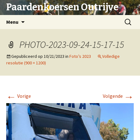
Paardenkoersen Outrijve
Spring
Zoeken
Menu
naar
naar:
inhoud
PHOTO-2023-09-24-15-17-15
Gepubliceerd op
10/21/2023
in
Foto’s 2023
Volledige
resolutie (900 × 1200)
←
→
Vorige
Volgende