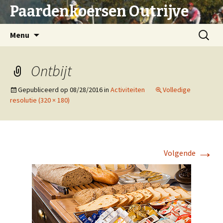
Paardenkoersen Outrijve
Spring
Zoeken
Menu
naar
naar:
inhoud
Ontbijt
Gepubliceerd op
08/28/2016
in
Activiteiten
Volledige
resolutie (320 × 180)
→
Volgende