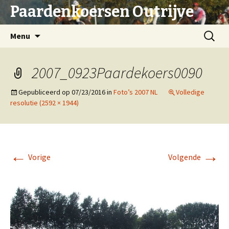
Paardenkoersen Outrijve
Spring
Zoeken
Menu
naar
naar:
inhoud
2007_0923Paardekoers0090
Gepubliceerd op
07/23/2016
in
Foto’s 2007 NL
Volledige
resolutie (2592 × 1944)
←
→
Vorige
Volgende