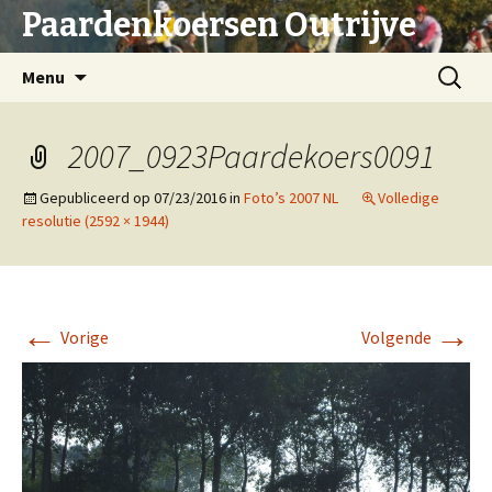
Paardenkoersen Outrijve
Spring
Zoeken
Menu
naar
naar:
inhoud
2007_0923Paardekoers0091
Gepubliceerd op
07/23/2016
in
Foto’s 2007 NL
Volledige
resolutie (2592 × 1944)
←
→
Vorige
Volgende