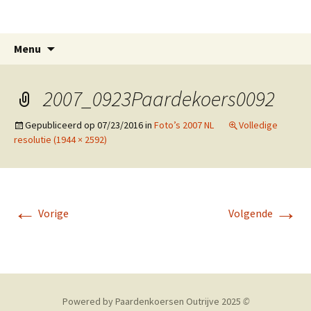
Paardenkoersen Outrijve
Spring
Zoeken
Menu
naar
naar:
inhoud
2007_0923Paardekoers0092
Gepubliceerd op
07/23/2016
in
Foto’s 2007 NL
Volledige
resolutie (1944 × 2592)
←
→
Vorige
Volgende
Powered by Paardenkoersen Outrijve 2025
©