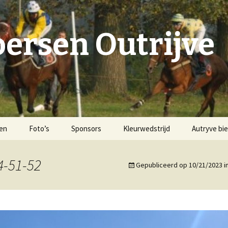
ersen Outrijve
ten
Foto’s
Sponsors
Kleurwedstrijd
Autryve bie
2007
4-51-52
Gepubliceerd op
10/21/2023
i
Voorgeschiedenis
2008
Hippodroom ‘De Oude
2009
Schelde’ Outrijve
2011
1947-1957