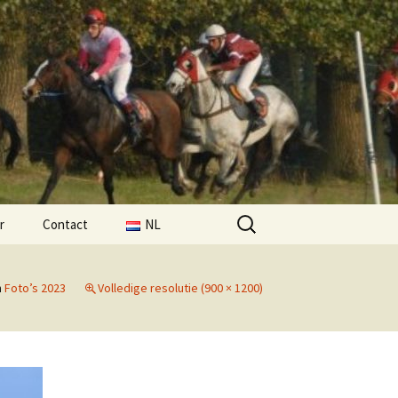
Zoeken
r
Contact
NL
naar:
FR
n
Foto’s 2023
Volledige resolutie (900 × 1200)