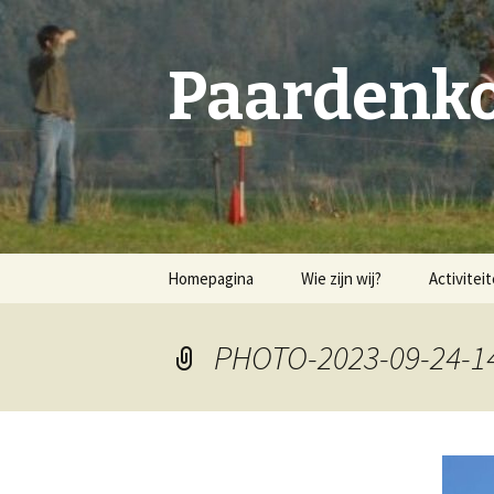
Paardenko
Spring
Homepagina
Wie zijn wij?
Activitei
naar
inhoud
Bestuur & leden
PHOTO-2023-09-24-1
Geschiedenis