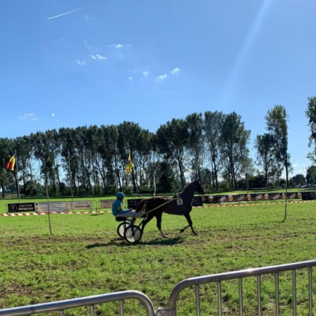
2012
1958-1972
2013
1973-1988
2014
1989-2012
2015
2013-heden
2016
2017
Bar Autryve
2019
Paardenkoersen
2023
2024
2025