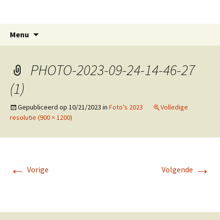
Paardenkoersen Outrijve
Spring
Zoeken
Menu
naar
naar:
inhoud
PHOTO-2023-09-24-14-46-27
(1)
Gepubliceerd op
10/21/2023
in
Foto’s 2023
Volledige
resolutie (900 × 1200)
←
→
Vorige
Volgende